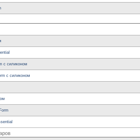
m
м
ntial
rm с силиконом
orm с силиконом
ном
 Form
sential
аров