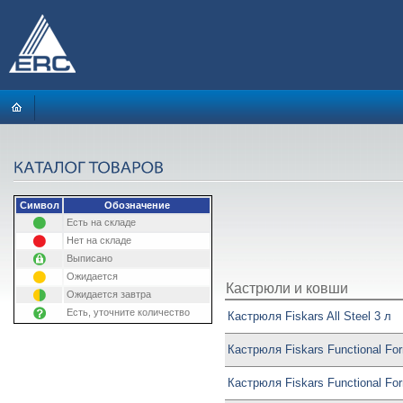
Символ
Обозначение
Есть на складе
Нет на складе
Выписано
Ожидается
Кастрюли и ковши
Ожидается завтра
Есть, уточните количество
Кастрюля Fiskars All Steel 3 л
Кастрюля Fiskars Functional Fo
Кастрюля Fiskars Functional Fo