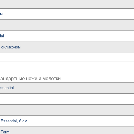
ом
al
с силиконом
тандартные ножи и молотки
ssential
Essential, 6 см
 Form