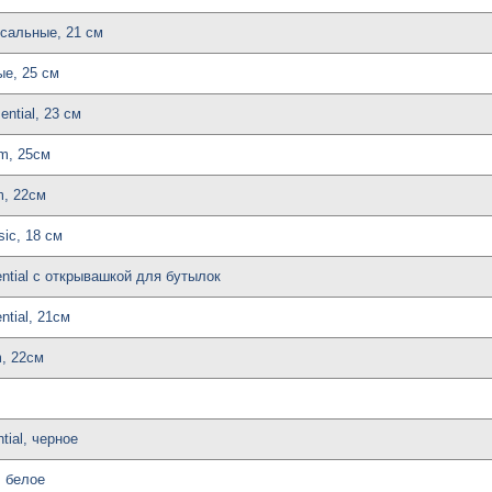
рсальные, 21 см
ые, 25 см
ntial, 23 см
m, 25см
m, 22см
ic, 18 см
ntial с открывашкой для бутылок
tial, 21см
, 22см
tial, черное
, белое