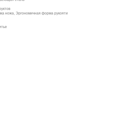
руктов
чка ножа, Эргономичная форма рукояти
итье