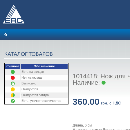
Символ
Обозначение
Есть на складе
1014418: Нож для ч
Нет на складе
Наличие:
Выписано
Ожидается
Ожидается завтра
360.00
Есть, уточните количество
грн. с НДС
Длина, 6 см
Материал лезвия Японская нерж