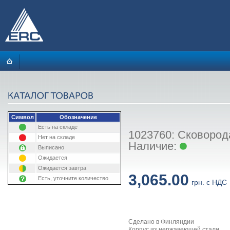
Символ
Обозначение
Есть на складе
1023760: Сковорода 
Нет на складе
Наличие:
Выписано
Ожидается
Ожидается завтра
3,065.00
Есть, уточните количество
грн. с НДС
Сделано в Финляндии
Корпус из нержавеющей стали