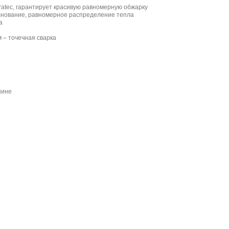
atec, гарантирует красивую равномерную обжарку
снование, равномерное распределение тепла
а
 – точечная сварка
шине