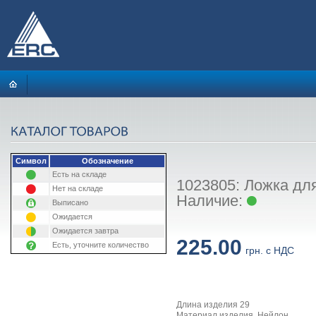
Символ
Обозначение
Есть на складе
1023805: Ложка для 
Нет на складе
Наличие:
Выписано
Ожидается
Ожидается завтра
225.00
Есть, уточните количество
грн. с НДС
Длина изделия 29
Материал изделия Нейлон