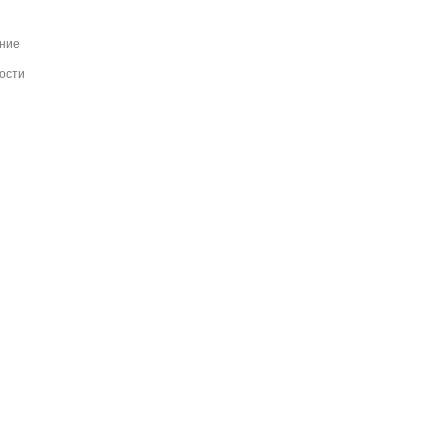
ание
ости