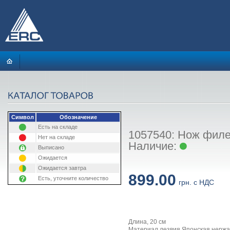
Символ
Обозначение
Есть на складе
1057540: Нож филей
Нет на складе
Наличие:
Выписано
Ожидается
Ожидается завтра
899.00
Есть, уточните количество
грн. с НДС
Длина, 20 см
Материал лезвия Японская нерж